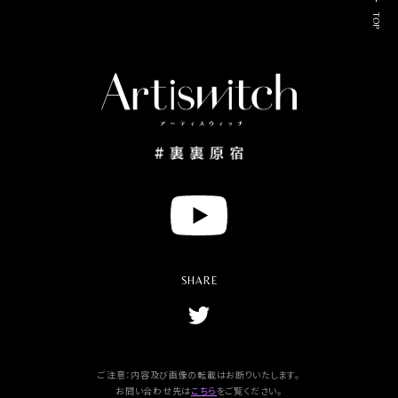
TOP
Y
o
u
t
u
SHARE
b
e
T
w
i
t
t
ご注意：内容及び画像の転載はお断りいたします。
e
お問い合わせ先は
こちら
をご覧ください。