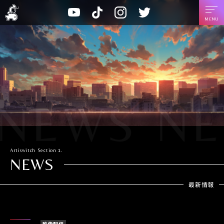
A
T
I
T
Y
r
i
n
w
o
t
k
s
i
u
i
T
t
t
t
s
o
a
t
u
w
k
g
e
b
i
r
r
e
t
a
c
m
h
Artiswitch
Section 1.
NEWS
最新情報
映像配信