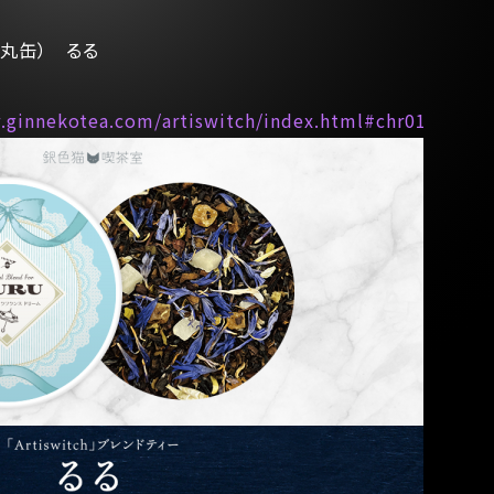
ー（丸缶） るる
.ginnekotea.com/artiswitch/index.html#chr01