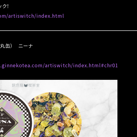
ック！
om/artiswitch/index.html
ー（丸缶） ニーナ
.ginnekotea.com/artiswitch/index.html#chr01