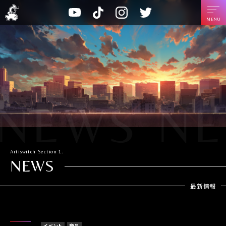
A
T
I
T
Y
r
i
n
w
o
t
k
s
i
u
i
T
t
t
t
s
o
a
t
u
w
k
g
e
b
i
r
r
e
t
a
c
m
h
Artiswitch
Section 1.
NEWS
最新情報
イベント
商品