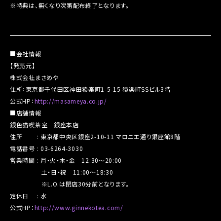
※特典は、無くなり次第配布終了となります。
■会社情報
【発売元】
株式会社まさめや
住所：東京都千代田区神田猿楽町1-5-15 猿楽町SSビル3階
公式HP：
http://masameya.co.jp/
■店舗情報
銀色猫喫茶室 銀座本店
住所 : 東京都中央区銀座2-10-11 マロニエ通り銀座館8階
電話番号 : 03-6264-3030
営業時間 : 月・火・木・金 12:30～20:00
土・日・祝 11:00～18:30
※L.O.は閉店30分前となります。
定休日 : 水
公式HP：
http://www.ginnekotea.com/