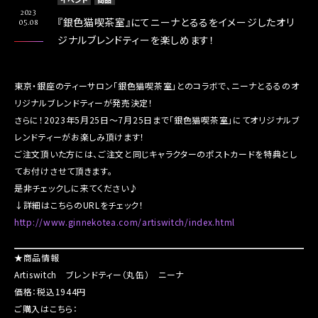
2023
『銀色猫喫茶室』にてニーナとるるをイメージしたオリ
05.08
ジナルブレンドティーを楽しめます！
東京・銀座のティーサロン「銀色猫喫茶室」とのコラボで、ニーナとるるのオ
リジナルブレンドティーが発売決定！
さらに！2023年5月25日～7月25日まで「銀色猫喫茶室」にてオリジナルブ
レンドティーがお楽しみ頂けます！
ご注文頂いた方には、ご注文と同じキャラクターのポストカードを特典とし
てお付けさせて頂きます。
是非チェックしに来てください♪
↓詳細はこちらのURLをチェック！
http://www.ginnekotea.com/artiswitch/index.html
★商品情報
Artiswitch ブレンドティー（丸缶） ニーナ
価格：税込1944円
ご購入はこちら：