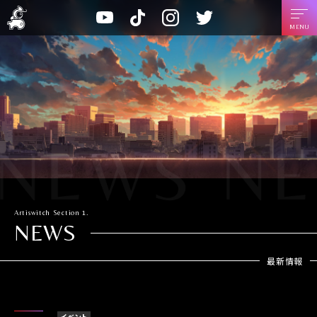
A
T
I
T
Y
r
i
n
w
o
t
k
s
i
u
i
T
t
t
t
s
o
a
t
u
w
k
g
e
b
i
r
r
e
t
a
c
m
h
Artiswitch
Section 1.
NEWS
最新情報
イベント