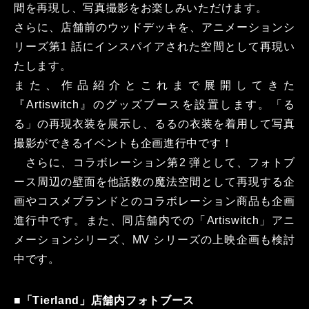
間を再現し、写真撮影をお楽しみいただけます。
さらに、店舗前のウッドデッキを、アニメーションシ
リーズ第1 話にインスパイアされた空間として再現い
たします。
また、作品紹介とこれまで展開してきた
『Artiswitch』のグッズブースを設置します。「る
る」の再現⾐装を展⽰し、るるの⾐装を着⽤して写真
撮影ができるイベントも企画進⾏中です！
さらに、コラボレーション第2 弾として、フォトブ
ース周辺の壁⾯を他話数の魔法空間として再現する企
画やコスメブランドとのコラボレーション商品も企画
進⾏中です。また、同店舗内での「Artiswitch」アニ
メーションシリーズ、MV シリーズの上映企画も検討
中です。
■
「Tierland」店舗内フォトブース