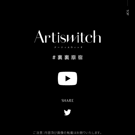
TOP
Y
o
u
t
u
SHARE
b
e
T
w
i
t
t
ご注意：内容及び画像の転載はお断りいたします。