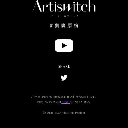
Y
o
u
t
u
SHARE
b
e
T
w
i
t
t
ご注意：内容及び画像の転載はお断りいたします。
e
お問い合わせ先は
こちら
をご覧ください。
r
s
©SUNRISE/Artiswitch Project
h
a
r