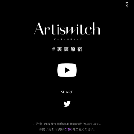
TOP
Y
o
u
t
u
SHARE
b
e
T
w
i
t
t
ご注意：内容及び画像の転載はお断りいたします。
e
お問い合わせ先は
こちら
をご覧ください。
r