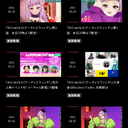
2021
2021
06.18
05.28
『Artiswitch(アーティスウィッチ）』第2
『Artiswitch(アーティスウィッチ）』第1
話 本日20時より配信！
話 本日20時より配信！
更新情報
更新情報
2021
2021
05.21
05.21
「Artiswitch（アーティスウィッチ）」先行
『Artiswitch（アーティスウィッチ）』の音
上映イベントを「バーチャル原宿」で開催決
楽はRasmus Faber、主題歌は
定！
yonkey（feat.足立佳奈）が担当！さらに
更新情報
更新情報
Gigaをはじめ次世代アーティスト陣が各
話挿入歌を制作
2021
2021
05.14
04.30