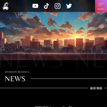
A
T
I
T
Y
r
i
n
w
o
t
k
s
i
u
i
T
t
t
t
s
o
a
t
u
w
k
g
e
b
i
r
r
e
t
a
c
m
h
Artiswitch
Section 1.
NEWS
最新情報